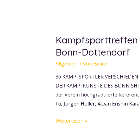
Kampfsporttreffen
Bonn-Dottendorf
Allgemein
/ Von
Bruce
36 KAMPFSPORTLER VERSCHIEDE
DER KAMPFKÜNSTE DES BONN SHIDO
der Verein hochgraduierte Referent
Fu, Jürgen Höller, 4.Dan Enshin Ka
Kampfsporttreffen
Weiterlesen »
im
Zentrum