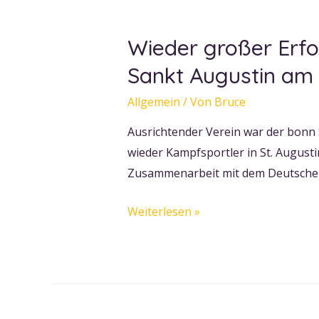
Wieder großer Erfo
Sankt Augustin am 
Allgemein
/ Von
Bruce
Ausrichtender Verein war der bonn S
wieder Kampfsportler in St. Augusti
Zusammenarbeit mit dem Deutschen 
Wieder
Weiterlesen »
großer
Erfolg
beim
goldenen
Herbstlehrgang