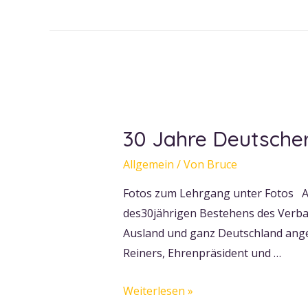
im
bonn
Shido
e.V.
30 Jahre Deutsche
Allgemein
/ Von
Bruce
Fotos zum Lehrgang unter Fotos Am
des30jährigen Bestehens des Verba
Ausland und ganz Deutschland ange
Reiners, Ehrenpräsident und …
30
Weiterlesen »