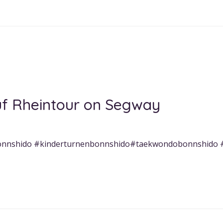
uf Rheintour on Segway
nnshido #kinderturnenbonnshido#taekwondobonnshido 