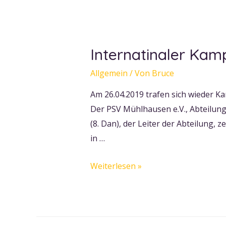
des
DWSB
e.V.,
Internatinaler Kam
in
Sankt
Allgemein
/ Von
Bruce
Augustin
Am 26.04.2019 trafen sich wieder K
am
Der PSV Mühlhausen e.V., Abteilung
26.
(8. Dan), der Leiter der Abteilung,
Oktober
in …
2019
Internatinaler
Weiterlesen »
Kampfsportlehrgang
In
Mühlhausen