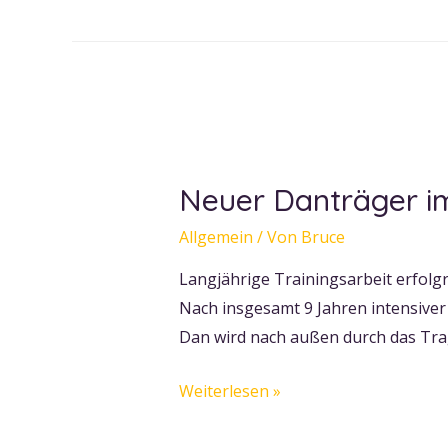
für
Bewegung
und
Lebenskunst
in
Bonn-
Neuer Danträger im
Dottendorf
Allgemein
/ Von
Bruce
Langjährige Trainingsarbeit erfolgr
Nach insgesamt 9 Jahren intensiver 
Dan wird nach außen durch das Trag
Neuer
Weiterlesen »
Danträger