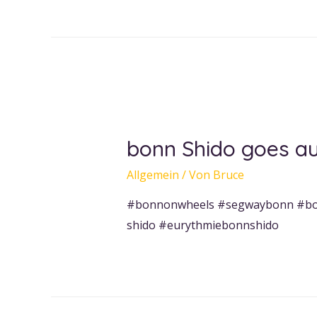
Deutschen
Wu
Shu
Bundes
e.V..
in
Sankt
bonn Shido goes a
Augustin
am
Allgemein
/ Von
Bruce
27.
#bonnonwheels #segwaybonn #bo
Oktober
shido #eurythmiebonnshido
2018