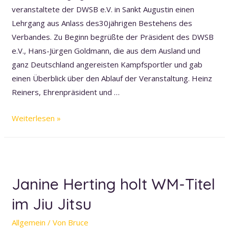
veranstaltete der DWSB e.V. in Sankt Augustin einen
Lehrgang aus Anlass des30jährigen Bestehens des
Verbandes. Zu Beginn begrüßte der Präsident des DWSB
e.V., Hans-Jürgen Goldmann, die aus dem Ausland und
ganz Deutschland angereisten Kampfsportler und gab
einen Überblick über den Ablauf der Veranstaltung. Heinz
Reiners, Ehrenpräsident und …
30
Weiterlesen »
Jahre
Deutscher
Wu-
Shu
Janine Herting holt WM-Titel
Bund
im Jiu Jitsu
e.V.
Allgemein
/ Von
Bruce