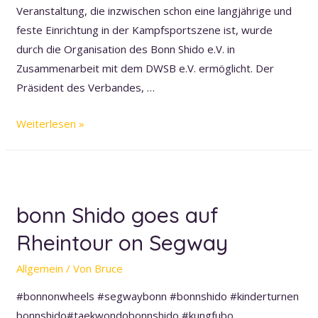
Veranstaltung, die inzwischen schon eine langjährige und
feste Einrichtung in der Kampfsportszene ist, wurde
durch die Organisation des Bonn Shido e.V. in
Zusammenarbeit mit dem DWSB e.V. ermöglicht. Der
Präsident des Verbandes, …
Bundeslehrgang
Weiterlesen »
des
Deutschen
Wu
Shu
bonn Shido goes auf
Bundes
Rheintour on Segway
e.V..
in
Allgemein
/ Von
Bruce
Sankt
Augustin
#bonnonwheels #segwaybonn #bonnshido #kinderturnen
am
bonnshido#taekwondobonnshido #kungfubo