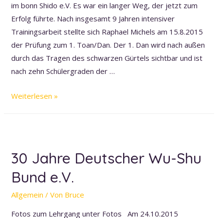
im bonn Shido e.V. Es war ein langer Weg, der jetzt zum
Erfolg führte. Nach insgesamt 9 Jahren intensiver
Trainingsarbeit stellte sich Raphael Michels am 15.8.2015
der Prüfung zum 1. Toan/Dan. Der 1. Dan wird nach außen
durch das Tragen des schwarzen Gürtels sichtbar und ist
nach zehn Schülergraden der …
Neuer
Weiterlesen »
Danträger
im
bonn
Shido
30 Jahre Deutscher Wu-Shu
e.V.
Bund e.V.
Allgemein
/ Von
Bruce
Fotos zum Lehrgang unter Fotos Am 24.10.2015