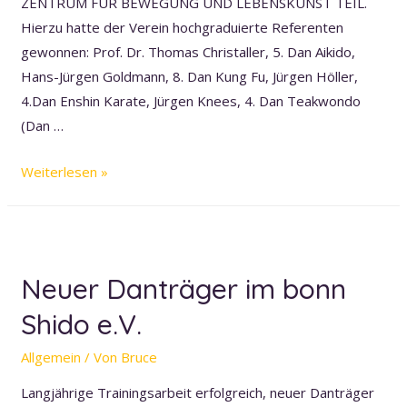
ZENTRUM FÜR BEWEGUNG UND LEBENSKUNST TEIL.
Hierzu hatte der Verein hochgraduierte Referenten
gewonnen: Prof. Dr. Thomas Christaller, 5. Dan Aikido,
Hans-Jürgen Goldmann, 8. Dan Kung Fu, Jürgen Höller,
4.Dan Enshin Karate, Jürgen Knees, 4. Dan Teakwondo
(Dan …
Kampfsporttreffen
Weiterlesen »
im
Zentrum
für
Bewegung
Neuer Danträger im bonn
und
Shido e.V.
Lebenskunst
in
Allgemein
/ Von
Bruce
Bonn-
Dottendorf
Langjährige Trainingsarbeit erfolgreich, neuer Danträger