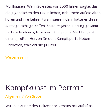
Mühlhausen- Wenn Sokrates vor 2500 Jahren sagte, das
die Jugendlichen den Luxus lieben, nicht mehr auf die Alten
hören und ihre Lehrer tyrannisieren, dann hätte er diese
Aussage nicht getroffen, hätte er Janine Herting gekannt.
Ein bescheidenes, liebenswertes junges Mädchen, mit
einem großen Herzen für dem Kampfsport . Neben
Kickboxen, trainiert sie Ju Jutsu …
Janine
Weiterlesen »
Herting
holt
WM-
Titel
Kampfkunst im Portrait
im
Jiu
Allgemein
/ Von
Bruce
Jitsu
Wu Shu Gruppe des Polizeisportvereins mit Aufruf an