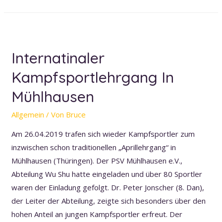
großer
Erfolg
beim
goldenen
Internatinaler
Herbstlehrgang
Kampfsportlehrgang In
des
DWSB
Mühlhausen
e.V.,
in
Allgemein
/ Von
Bruce
Sankt
Am 26.04.2019 trafen sich wieder Kampfsportler zum
Augustin
inzwischen schon traditionellen „Aprillehrgang“ in
am
Mühlhausen (Thüringen). Der PSV Mühlhausen e.V.,
26.
Abteilung Wu Shu hatte eingeladen und über 80 Sportler
Oktober
waren der Einladung gefolgt. Dr. Peter Jonscher (8. Dan),
2019
der Leiter der Abteilung, zeigte sich besonders über den
hohen Anteil an jungen Kampfsportler erfreut. Der